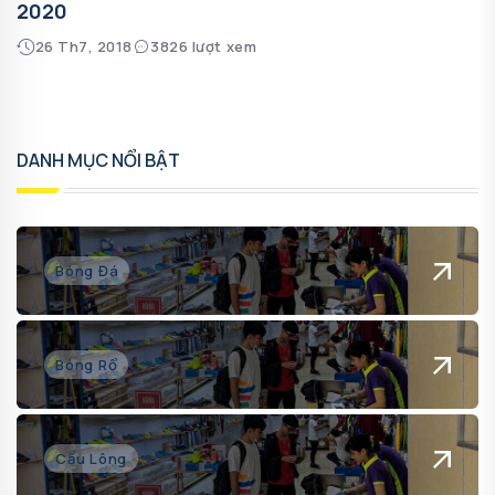
2020
26 Th7, 2018
3826 lượt xem
DANH MỤC NỔI BẬT
Bóng Đá
Bóng Rổ
Cầu Lông