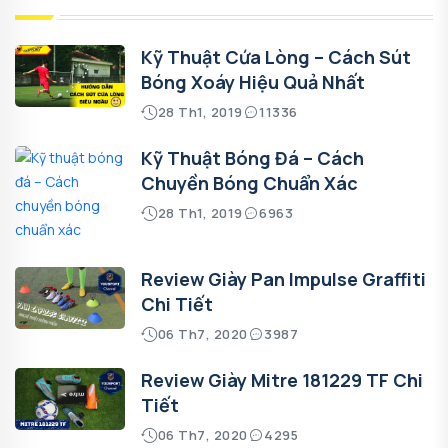
Kỹ Thuật Cứa Lòng – Cách Sút
Bóng Xoáy Hiệu Quả Nhất
28 Th1, 2019
11336
Kỹ Thuật Bóng Đá – Cách
Chuyền Bóng Chuẩn Xác
28 Th1, 2019
6963
Review Giày Pan Impulse Graffiti
Chi Tiết
06 Th7, 2020
3987
Review Giày Mitre 181229 TF Chi
Tiết
06 Th7, 2020
4295