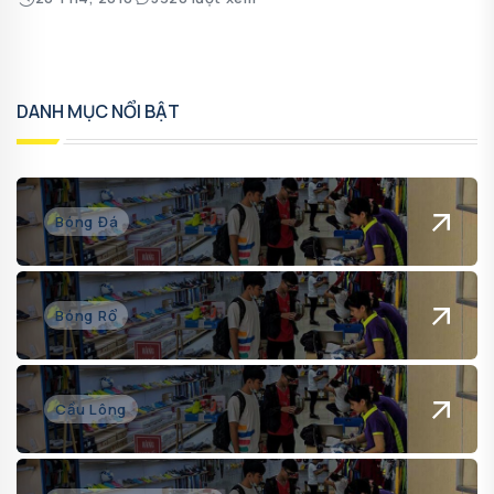
DANH MỤC NỔI BẬT
Bóng Đá
Bóng Rổ
Cầu Lông