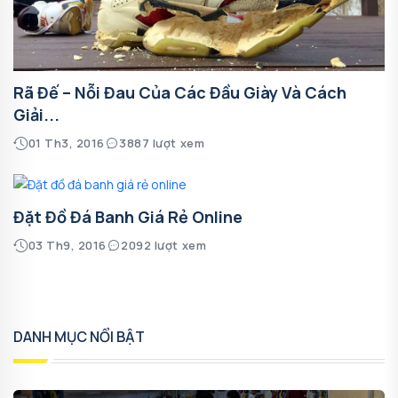
Rã Đế – Nỗi Đau Của Các Đầu Giày Và Cách
Giải...
01 Th3, 2016
3887 lượt xem
Đặt Đồ Đá Banh Giá Rẻ Online
03 Th9, 2016
2092 lượt xem
DANH MỤC NỔI BẬT