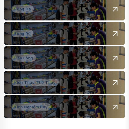
Bóng Đá
Bóng Rổ
Cầu Lông
Kiến Thức Thể Thao
Kinh Nghiệm Hay