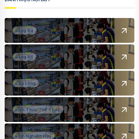
Bóng Đá
Bóng Rổ
Cầu Lông
Kiến Thức Thể Thao
Kinh Nghiệm Hay