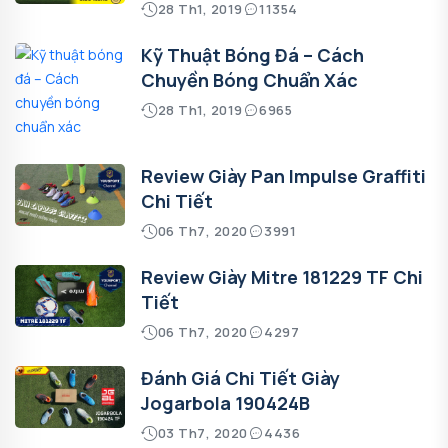
28 Th1, 2019
11354
Kỹ Thuật Bóng Đá – Cách
Chuyền Bóng Chuẩn Xác
28 Th1, 2019
6965
Review Giày Pan Impulse Graffiti
Chi Tiết
06 Th7, 2020
3991
Review Giày Mitre 181229 TF Chi
Tiết
06 Th7, 2020
4297
Đánh Giá Chi Tiết Giày
Jogarbola 190424B
03 Th7, 2020
4436