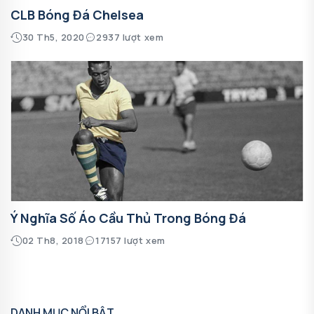
CLB Bóng Đá Chelsea
30 Th5, 2020
2937 lượt xem
Ý Nghĩa Số Áo Cầu Thủ Trong Bóng Đá
02 Th8, 2018
17157 lượt xem
DANH MỤC NỔI BẬT