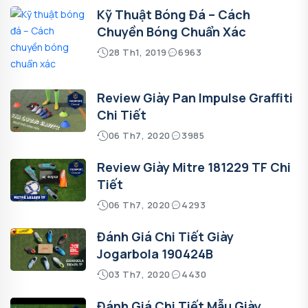
Kỹ Thuật Bóng Đá – Cách
Chuyền Bóng Chuẩn Xác
28 Th1, 2019
6963
Review Giày Pan Impulse Graffiti
Chi Tiết
06 Th7, 2020
3985
Review Giày Mitre 181229 TF Chi
Tiết
06 Th7, 2020
4293
Đánh Giá Chi Tiết Giày
Jogarbola 190424B
03 Th7, 2020
4430
Đánh Giá Chi Tiết Mẫu Giày