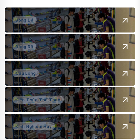
Bóng Đá
Bóng Rổ
Cầu Lông
Kiến Thức Thể Thao
Kinh Nghiệm Hay