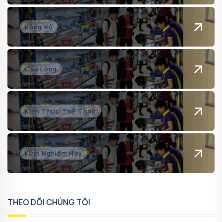
Bóng Rổ
Cầu Lông
Kiến Thức Thể Thao
Kinh Nghiệm Hay
THEO DÕI CHÚNG TÔI