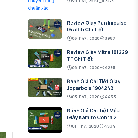
28 Th1, 2019
6963
Review Giày Pan Impulse
Graffiti Chi Tiết
06 Th7, 2020
3987
Review Giày Mitre 181229
TF Chi Tiết
06 Th7, 2020
4295
Đánh Giá Chi Tiết Giày
Jogarbola 190424B
03 Th7, 2020
4433
Đánh Giá Chi Tiết Mẫu
Giày Kamito Cobra 2
01 Th7, 2020
4934