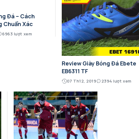
ng Đá – Cách
g Chuẩn Xác
6963 lượt xem
Review Giày Bóng Đá Ebete
EB6311 TF
07 Th12, 2019
2394 lượt xem