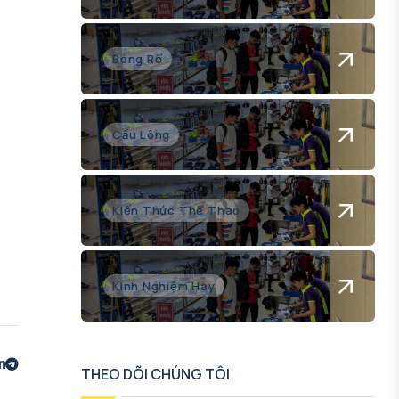
Bóng Rổ
Cầu Lông
Kiến Thức Thể Thao
Kinh Nghiệm Hay
THEO DÕI CHÚNG TÔI