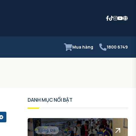
Mua hàng
1800 6749
DANH MỤC NỔI BẬT
Bóng Đá