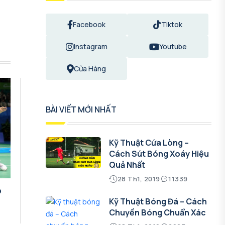
Facebook
Tiktok
Instagram
Youtube
Cửa Hàng
BÀI VIẾT MỚI NHẤT
Kỹ Thuật Cứa Lòng –
Cách Sút Bóng Xoáy Hiệu
Quả Nhất
28 Th1, 2019
11339
o
Kỹ Thuật Bóng Đá – Cách
Chuyền Bóng Chuẩn Xác