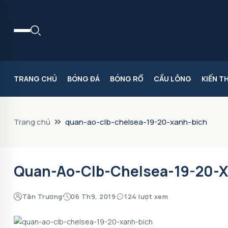
TRANG CHỦ
BÓNG ĐÁ
BÓNG RỔ
CẦU LÔNG
KIẾN T
Trang chủ
quan-ao-clb-chelsea-19-20-xanh-bich
Quan-Ao-Clb-Chelsea-19-20-X
Tân Trương
06 Th9, 2019
124 lượt xem