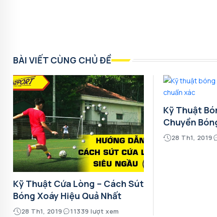
BÀI VIẾT CÙNG CHỦ ĐỀ
Kỹ Thuật Bó
Chuyền Bón
28 Th1, 2019
Kỹ Thuật Cứa Lòng – Cách Sút
Bóng Xoáy Hiệu Quả Nhất
28 Th1, 2019
11339 lượt xem