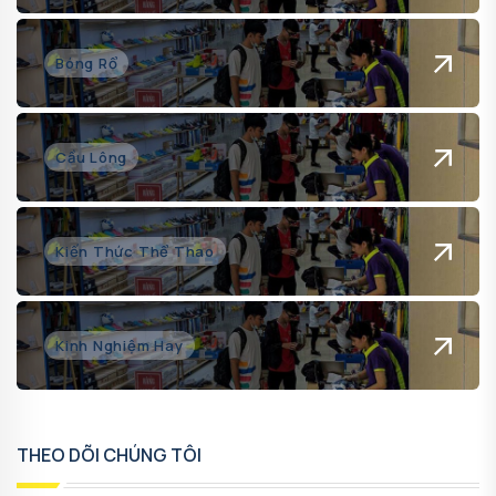
Bóng Rổ
Cầu Lông
Kiến Thức Thể Thao
Kinh Nghiệm Hay
THEO DÕI CHÚNG TÔI