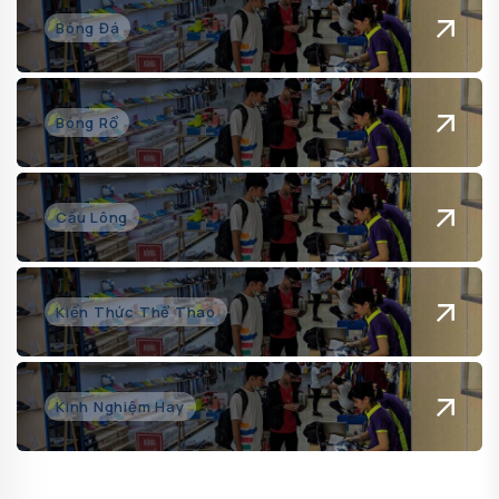
Bóng Đá
Bóng Rổ
Cầu Lông
Kiến Thức Thể Thao
Kinh Nghiệm Hay