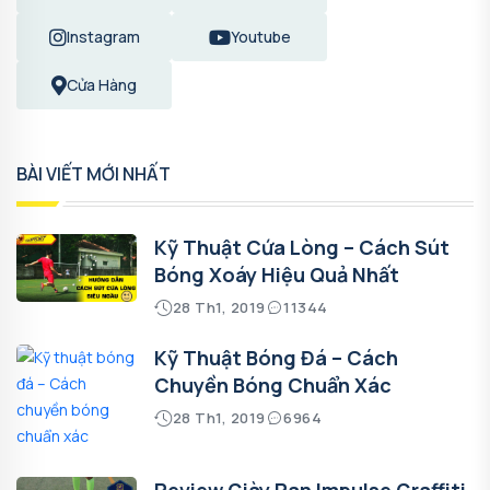
Instagram
Youtube
Cửa Hàng
BÀI VIẾT MỚI NHẤT
Kỹ Thuật Cứa Lòng – Cách Sút
Bóng Xoáy Hiệu Quả Nhất
28 Th1, 2019
11344
Kỹ Thuật Bóng Đá – Cách
Chuyền Bóng Chuẩn Xác
28 Th1, 2019
6964
Review Giày Pan Impulse Graffiti