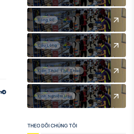
Bóng Rổ
Cầu Lông
Kiến Thức Thể Thao
Kinh Nghiệm Hay
THEO DÕI CHÚNG TÔI