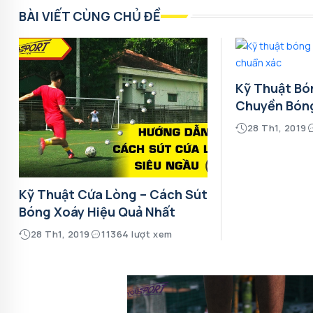
BÀI VIẾT CÙNG CHỦ ĐỀ
Kỹ Thuật Bó
Chuyền Bón
28 Th1, 2019
Kỹ Thuật Cứa Lòng – Cách Sút
Bóng Xoáy Hiệu Quả Nhất
28 Th1, 2019
11364 lượt xem