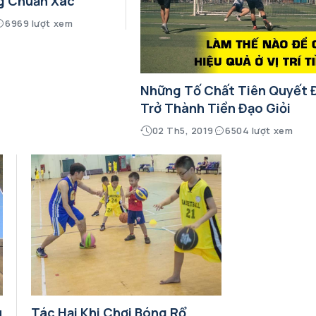
g Chuẩn Xác
6969 lượt xem
Những Tố Chất Tiên Quyết 
Trở Thành Tiền Đạo Giỏi
02 Th5, 2019
6504 lượt xem
u
Tác Hại Khi Chơi Bóng Rổ