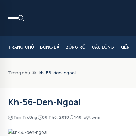
TRANG CHỦ
BÓNG ĐÁ
BÓNG RỔ
CẦU LÔNG
KIẾN T
Trang chủ
kh-56-den-ngoai
Kh-56-Den-Ngoai
Tân Trương
06 Th6, 2018
148 lượt xem