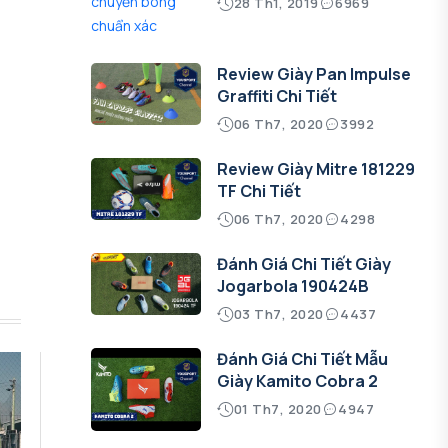
28 Th1, 2019
6969
Review Giày Pan Impulse
Graffiti Chi Tiết
06 Th7, 2020
3992
Review Giày Mitre 181229
TF Chi Tiết
06 Th7, 2020
4298
Đánh Giá Chi Tiết Giày
Jogarbola 190424B
03 Th7, 2020
4437
Đánh Giá Chi Tiết Mẫu
Giày Kamito Cobra 2
01 Th7, 2020
4947