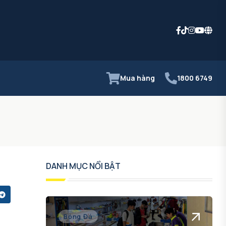
Mua hàng
1800 6749
DANH MỤC NỔI BẬT
Bóng Đá