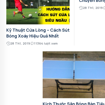
Chuyền Bón
28 Th1, 2019
Kỹ Thuật Cứa Lòng – Cách Sút
Bóng Xoáy Hiệu Quả Nhất
28 Th1, 2019
11364 lượt xem
Kích Thước Sân Bóng Bàn Tiê