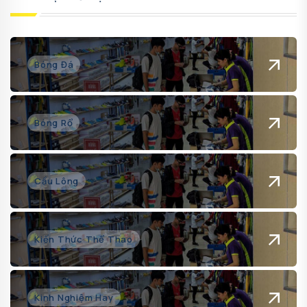
Bóng Đá
Bóng Rổ
Cầu Lông
Kiến Thức Thể Thao
Kinh Nghiệm Hay