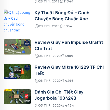
28 Th1, 2019
11344
Kỹ Thuật Bóng Đá – Cách
Chuyền Bóng Chuẩn Xác
28 Th1, 2019
6964
Review Giày Pan Impulse Graffiti
Chi Tiết
06 Th7, 2020
3989
Review Giày Mitre 181229 TF Chi
Tiết
06 Th7, 2020
4296
Đánh Giá Chi Tiết Giày
Jogarbola 190424B
03 Th7, 2020
4434