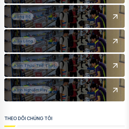
Bóng Rổ
Cầu Lông
Kiến Thức Thể Thao
Kinh Nghiệm Hay
THEO DÕI CHÚNG TÔI