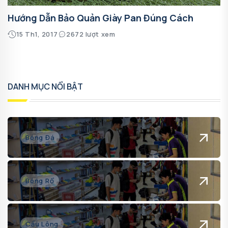
Hướng Dẫn Bảo Quản Giày Pan Đúng Cách
15 Th1, 2017
2672 lượt xem
DANH MỤC NỔI BẬT
Bóng Đá
Bóng Rổ
Cầu Lông