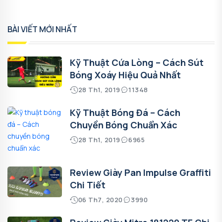
BÀI VIẾT MỚI NHẤT
Kỹ Thuật Cứa Lòng – Cách Sút
Bóng Xoáy Hiệu Quả Nhất
28 Th1, 2019
11348
Kỹ Thuật Bóng Đá – Cách
Chuyền Bóng Chuẩn Xác
28 Th1, 2019
6965
Review Giày Pan Impulse Graffiti
Chi Tiết
06 Th7, 2020
3990