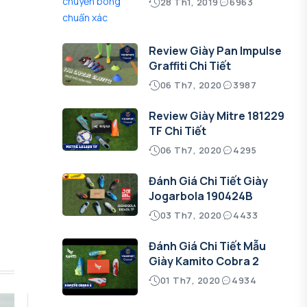
28 Th1, 2019
6963
Review Giày Pan Impulse
Graffiti Chi Tiết
06 Th7, 2020
3987
Review Giày Mitre 181229
TF Chi Tiết
06 Th7, 2020
4295
Đánh Giá Chi Tiết Giày
Jogarbola 190424B
03 Th7, 2020
4433
Đánh Giá Chi Tiết Mẫu
Giày Kamito Cobra 2
01 Th7, 2020
4934