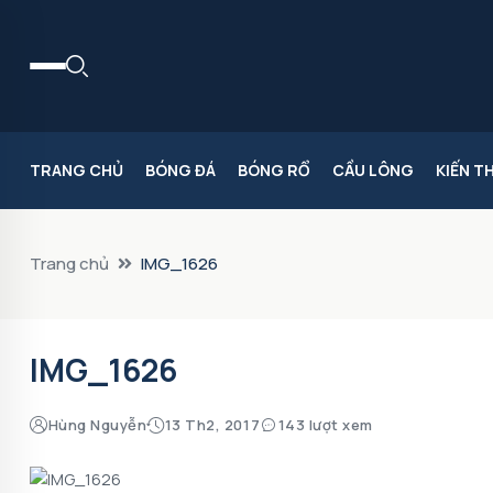
TRANG CHỦ
BÓNG ĐÁ
BÓNG RỔ
CẦU LÔNG
KIẾN T
Trang chủ
IMG_1626
IMG_1626
Hùng Nguyễn
13 Th2, 2017
143 lượt xem