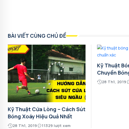
BÀI VIẾT CÙNG CHỦ ĐỀ
Kỹ Thuật Bó
Chuyền Bón
28 Th1, 2019
Kỹ Thuật Cứa Lòng – Cách Sút
Bóng Xoáy Hiệu Quả Nhất
28 Th1, 2019
11329 lượt xem