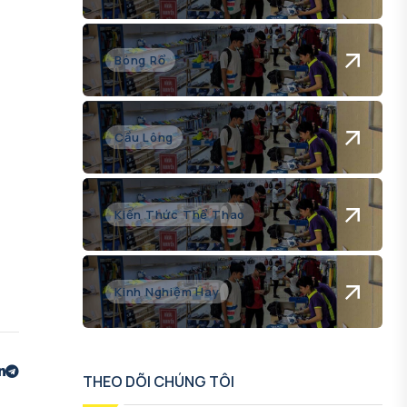
Bóng Rổ
Cầu Lông
Kiến Thức Thể Thao
Kinh Nghiệm Hay
THEO DÕI CHÚNG TÔI