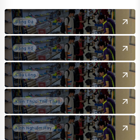
Bóng Đá
Bóng Rổ
Cầu Lông
Kiến Thức Thể Thao
Kinh Nghiệm Hay