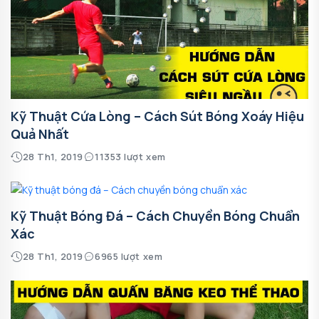
Kỹ Thuật Cứa Lòng – Cách Sút Bóng Xoáy Hiệu
Quả Nhất
28 Th1, 2019
11353 lượt xem
Kỹ Thuật Bóng Đá – Cách Chuyền Bóng Chuẩn
Xác
28 Th1, 2019
6965 lượt xem