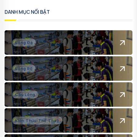
DANH MỤC NỔI BẬT
Bóng Đá
Bóng Rổ
Cầu Lông
Kiến Thức Thể Thao