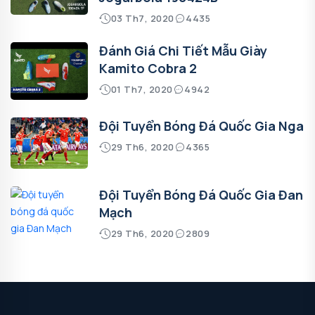
03 Th7, 2020
4435
Đánh Giá Chi Tiết Mẫu Giày
Kamito Cobra 2
01 Th7, 2020
4942
Đội Tuyển Bóng Đá Quốc Gia Nga
29 Th6, 2020
4365
Đội Tuyển Bóng Đá Quốc Gia Đan
Mạch
29 Th6, 2020
2809