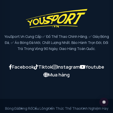
YouSport.vn Cung Cấp ✅ Đồ Thể Thao Chính Hãng, ✅ Giày Bóng
Đá, ✅ Áo Bóng Đá Mới, Chất Lượng Nhất. Bảo Hành Trọn Đời, Đổi
Trả Trong Vòng 90 Ngày, Giao Hàng Toàn Quốc.
Facebook
Tiktok
Instagram
Youtube
Mua hàng
Bóng Đá
Bóng Rổ
Cầu Lông
Kiến Thức Thể Thao
Kinh Nghiệm Hay