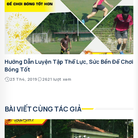
Hướng Dẫn Luyện Tập Thể Lực, Sức Bền Để Chơi
Bóng Tốt
23 Th4, 2019
2621 lượt xem
BÀI VIẾT CÙNG TÁC GIẢ