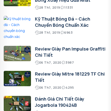
28 Th1, 2019
11331
Kỹ Thuật Bóng Đá – Cách
Chuyền Bóng Chuẩn Xác
28 Th1, 2019
6963
Review Giày Pan Impulse Graffiti
Chi Tiết
06 Th7, 2020
3987
Review Giày Mitre 181229 TF Chi
Tiết
06 Th7, 2020
4295
Đánh Giá Chi Tiết Giày
Jogarbola 190424B