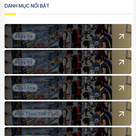
DANH MỤC NỔI BẬT
Bóng Đá
Bóng Rổ
Cầu Lông
Kiến Thức Thể Thao