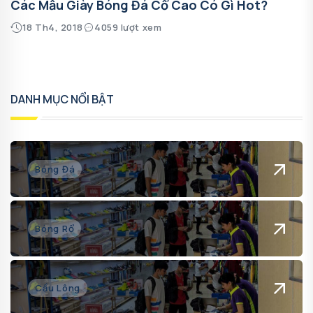
Các Mẫu Giày Bóng Đá Cổ Cao Có Gì Hot?
18 Th4, 2018
4059 lượt xem
DANH MỤC NỔI BẬT
Bóng Đá
Bóng Rổ
Cầu Lông