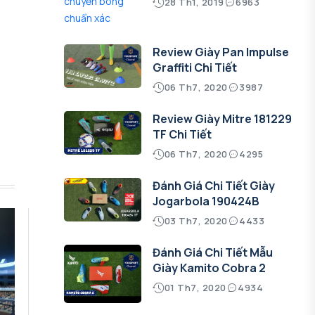
28 Th1, 2019
6963
Review Giày Pan Impulse
Graffiti Chi Tiết
06 Th7, 2020
3987
Review Giày Mitre 181229
TF Chi Tiết
06 Th7, 2020
4295
Đánh Giá Chi Tiết Giày
Jogarbola 190424B
03 Th7, 2020
4433
Đánh Giá Chi Tiết Mẫu
Giày Kamito Cobra 2
01 Th7, 2020
4934