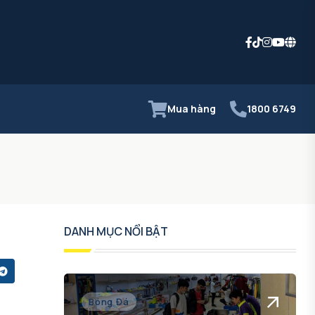
Mua hàng
1800 6749
DANH MỤC NỔI BẬT
Bóng Đá