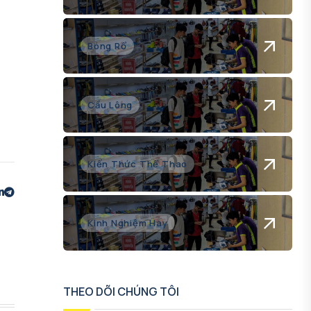
Bóng Rổ
Cầu Lông
Kiến Thức Thể Thao
Kinh Nghiệm Hay
THEO DÕI CHÚNG TÔI