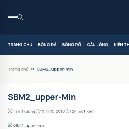
TRANG CHỦ
BÓNG ĐÁ
BÓNG RỔ
CẦU LÔNG
KIẾN T
Trang chủ
SBM2_upper-min
SBM2_upper-Min
Tân Trương
19 Th9, 2018
124 lượt xem