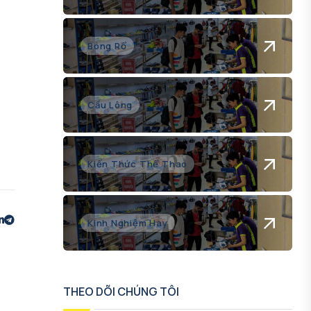
Bóng Rổ
Cầu Lông
Kiến Thức Thể Thao
Kinh Nghiệm Hay
THEO DÕI CHÚNG TÔI