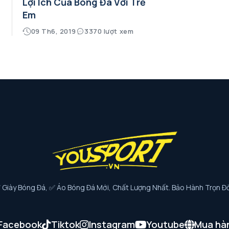
Lợi Ích Của Bóng Đá Với Trẻ
Em
09 Th6, 2019
3370 lượt xem
iày Bóng Đá, ✅ Áo Bóng Đá Mới, Chất Lượng Nhất. Bảo Hành Trọn Đờ
Facebook
Tiktok
Instagram
Youtube
Mua hà