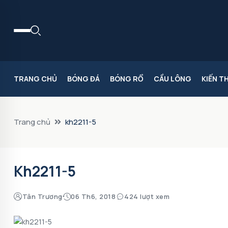
TRANG CHỦ
BÓNG ĐÁ
BÓNG RỔ
CẦU LÔNG
KIẾN T
Trang chủ
kh2211-5
Kh2211-5
Tân Trương
06 Th6, 2018
424 lượt xem