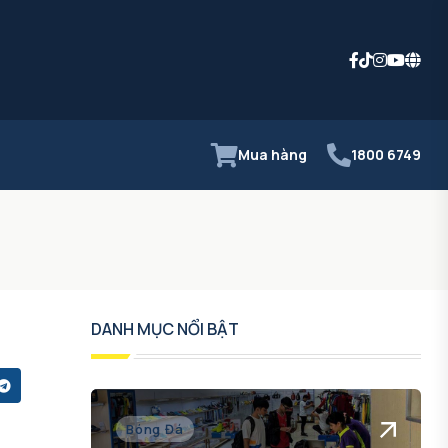
Mua hàng
1800 6749
DANH MỤC NỔI BẬT
Bóng Đá