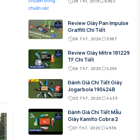
28 Th1, 2019
6963
Review Giày Pan Impulse
Graffiti Chi Tiết
06 Th7, 2020
3987
Review Giày Mitre 181229
TF Chi Tiết
06 Th7, 2020
4295
Đánh Giá Chi Tiết Giày
Jogarbola 190424B
03 Th7, 2020
4433
Đánh Giá Chi Tiết Mẫu
Giày Kamito Cobra 2
01 Th7, 2020
4936