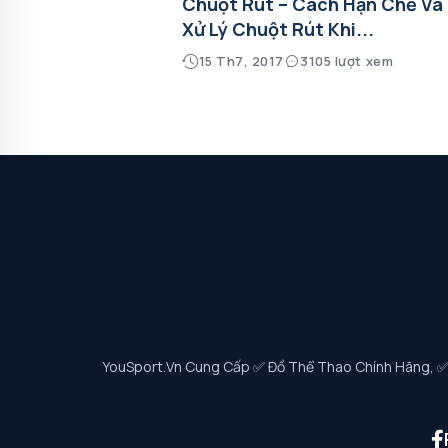
Chuột Rút – Cách Hạn Chế Và
Xử Lý Chuột Rút Khi...
15 Th7, 2017
3105 lượt xem
YouSport.vn Cung Cấp ✅ Đồ Thể Thao Chính Hãng, ✅ G