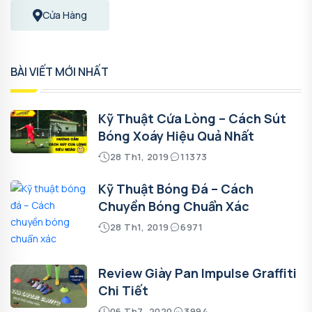
Cửa Hàng
BÀI VIẾT MỚI NHẤT
Kỹ Thuật Cứa Lòng – Cách Sút
Bóng Xoáy Hiệu Quả Nhất
28 Th1, 2019
11373
Kỹ Thuật Bóng Đá – Cách
Chuyền Bóng Chuẩn Xác
28 Th1, 2019
6971
Review Giày Pan Impulse Graffiti
Chi Tiết
06 Th7, 2020
3994