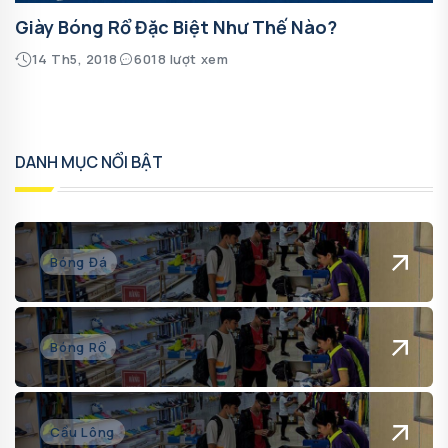
Giày Bóng Rổ Đặc Biệt Như Thế Nào?
14 Th5, 2018
6018 lượt xem
DANH MỤC NỔI BẬT
Bóng Đá
Bóng Rổ
Cầu Lông