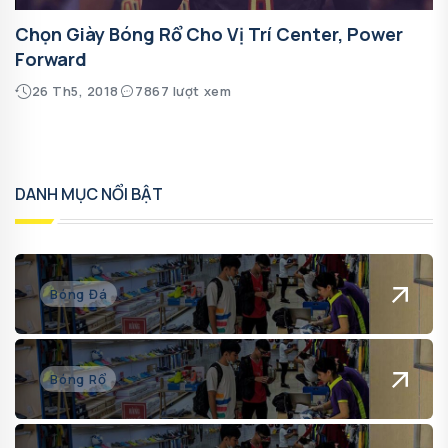
Chọn Giày Bóng Rổ Cho Vị Trí Center, Power
Forward
26 Th5, 2018
7867 lượt xem
DANH MỤC NỔI BẬT
Bóng Đá
Bóng Rổ