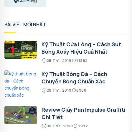
Cửa Hàng
BÀI VIẾT MỚI NHẤT
Kỹ Thuật Cứa Lòng – Cách Sút
Bóng Xoáy Hiệu Quả Nhất
28 Th1, 2019
11362
Kỹ Thuật Bóng Đá – Cách
Chuyền Bóng Chuẩn Xác
28 Th1, 2019
6968
Review Giày Pan Impulse Graffiti
Chi Tiết
06 Th7, 2020
3992