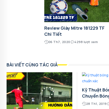
Review Giày Mitre 181229 TF
Chi Tiết
06 Th7, 2020
4298 lượt xem
BÀI VIẾT CÙNG TÁC GIẢ
Kỹ Thuật Bó
Chuyền Bón
28 Th1, 2019