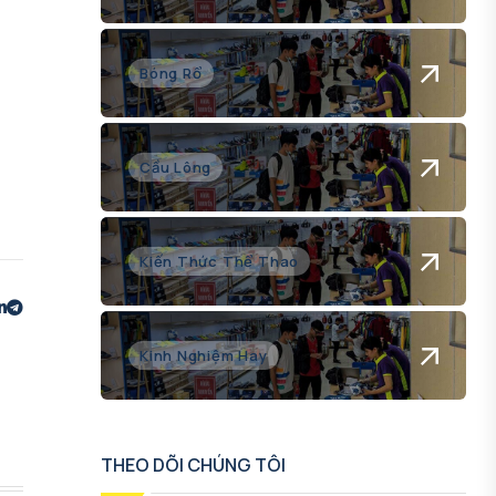
Bóng Rổ
Cầu Lông
Kiến Thức Thể Thao
Kinh Nghiệm Hay
THEO DÕI CHÚNG TÔI