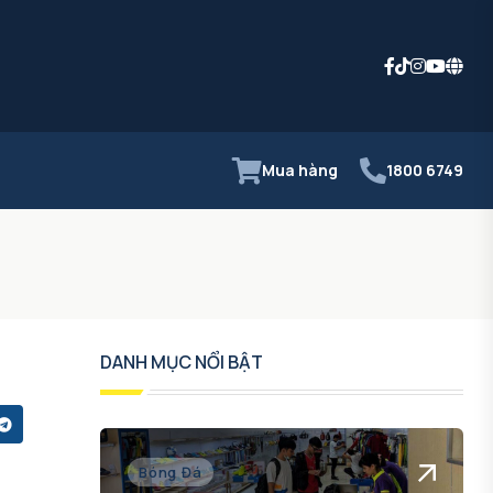
Mua hàng
1800 6749
DANH MỤC NỔI BẬT
Bóng Đá