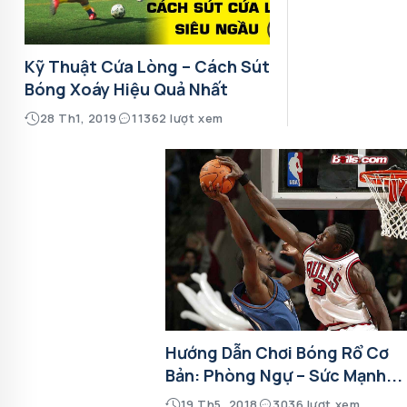
Kỹ Thuật Cứa Lòng – Cách Sút
Bóng Xoáy Hiệu Quả Nhất
28 Th1, 2019
11362 lượt xem
Hướng Dẫn Chơi Bóng Rổ Cơ
Bản: Phòng Ngự – Sức Mạnh...
19 Th5, 2018
3036 lượt xem