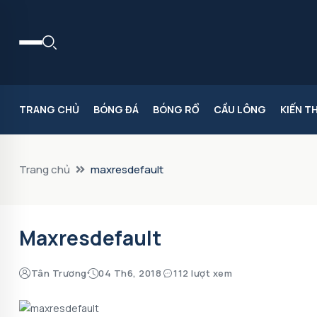
TRANG CHỦ
BÓNG ĐÁ
BÓNG RỔ
CẦU LÔNG
KIẾN T
Trang chủ
maxresdefault
Maxresdefault
Tân Trương
04 Th6, 2018
112 lượt xem