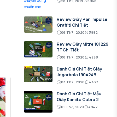
28 Th1, 2019
6968
Review Giày Pan Impulse
Graffiti Chi Tiết
06 Th7, 2020
3992
Review Giày Mitre 181229
TF Chi Tiết
06 Th7, 2020
4298
Đánh Giá Chi Tiết Giày
Jogarbola 190424B
03 Th7, 2020
4437
Đánh Giá Chi Tiết Mẫu
Giày Kamito Cobra 2
01 Th7, 2020
4947