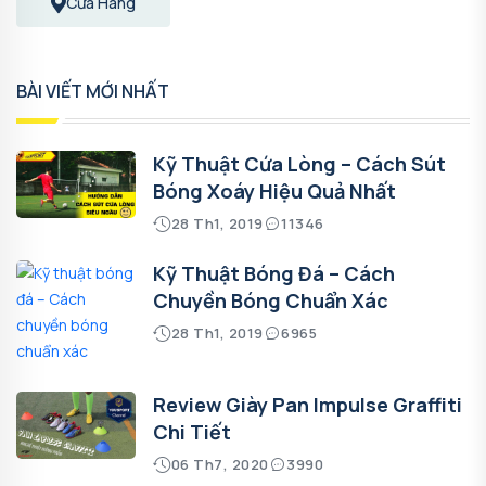
Cửa Hàng
BÀI VIẾT MỚI NHẤT
Kỹ Thuật Cứa Lòng – Cách Sút
Bóng Xoáy Hiệu Quả Nhất
28 Th1, 2019
11346
Kỹ Thuật Bóng Đá – Cách
Chuyền Bóng Chuẩn Xác
28 Th1, 2019
6965
Review Giày Pan Impulse Graffiti
Chi Tiết
06 Th7, 2020
3990