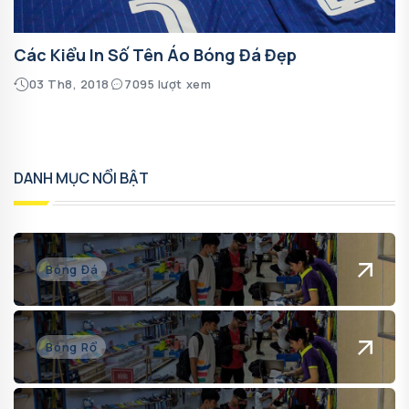
Các Kiểu In Số Tên Áo Bóng Đá Đẹp
03 Th8, 2018
7095 lượt xem
DANH MỤC NỔI BẬT
Bóng Đá
Bóng Rổ