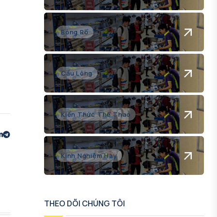
Bóng Rổ
Cầu Lông
Kiến Thức Thể Thao
Kinh Nghiệm Hay
THEO DÕI CHÚNG TÔI