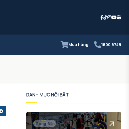
Mua hàng
1800 6749
DANH MỤC NỔI BẬT
Bóng Đá