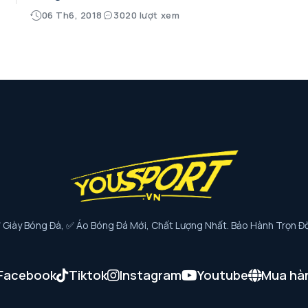
06 Th6, 2018
3020 lượt xem
iày Bóng Đá, ✅ Áo Bóng Đá Mới, Chất Lượng Nhất. Bảo Hành Trọn Đờ
Facebook
Tiktok
Instagram
Youtube
Mua hà