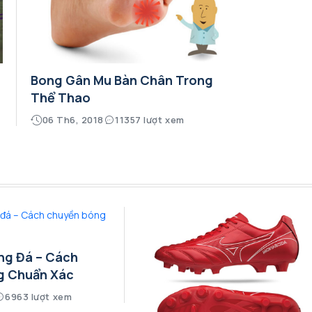
Bong Gân Mu Bàn Chân Trong
Thể Thao
06 Th6, 2018
11357 lượt xem
ng Đá – Cách
g Chuẩn Xác
6963 lượt xem