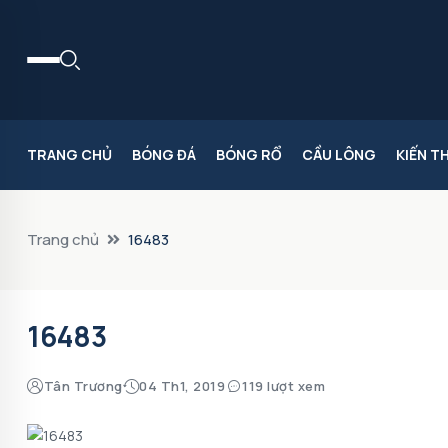
TRANG CHỦ
BÓNG ĐÁ
BÓNG RỔ
CẦU LÔNG
KIẾN T
Trang chủ
16483
16483
Tân Trương
04 Th1, 2019
119 lượt xem