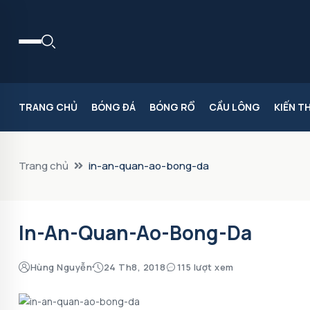
TRANG CHỦ
BÓNG ĐÁ
BÓNG RỔ
CẦU LÔNG
KIẾN T
Trang chủ
in-an-quan-ao-bong-da
In-An-Quan-Ao-Bong-Da
Hùng Nguyễn
24 Th8, 2018
115 lượt xem