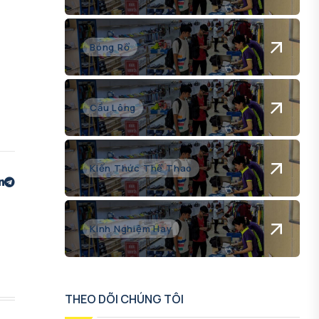
Bóng Rổ
Cầu Lông
Kiến Thức Thể Thao
Kinh Nghiệm Hay
THEO DÕI CHÚNG TÔI