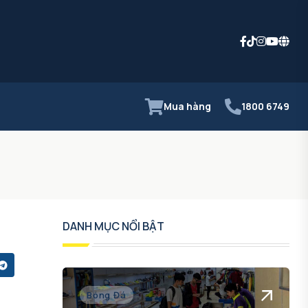
Mua hàng
1800 6749
DANH MỤC NỔI BẬT
Bóng Đá