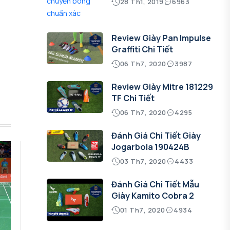
28 Th1, 2019
6963
Review Giày Pan Impulse
Graffiti Chi Tiết
06 Th7, 2020
3987
Review Giày Mitre 181229
TF Chi Tiết
06 Th7, 2020
4295
Đánh Giá Chi Tiết Giày
Jogarbola 190424B
03 Th7, 2020
4433
Đánh Giá Chi Tiết Mẫu
Giày Kamito Cobra 2
01 Th7, 2020
4934