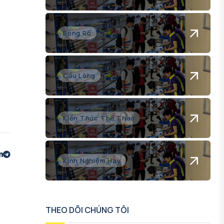
Bóng Rổ
Cầu Lông
Kiến Thức Thể Thao
Kinh Nghiệm Hay
THEO DÕI CHÚNG TÔI