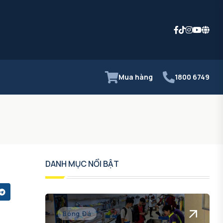
Mua hàng
1800 6749
DANH MỤC NỔI BẬT
Bóng Đá