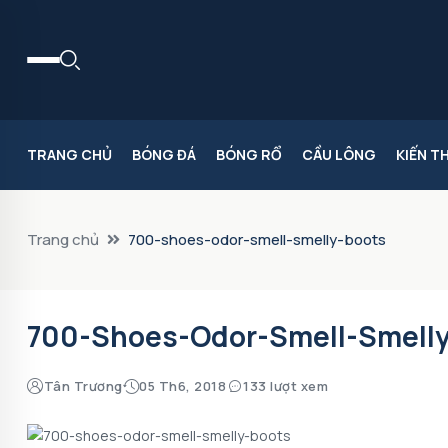
TRANG CHỦ
BÓNG ĐÁ
BÓNG RỔ
CẦU LÔNG
KIẾN T
Trang chủ
700-shoes-odor-smell-smelly-boots
700-Shoes-Odor-Smell-Smell
Tân Trương
05 Th6, 2018
133 lượt xem