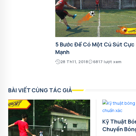
5 Bước Để Có Một Cú Sút Cực
Mạnh
28 Th11, 2018
6817 lượt xem
BÀI VIẾT CÙNG TÁC GIẢ
Kỹ Thuật Bó
Chuyền Bón