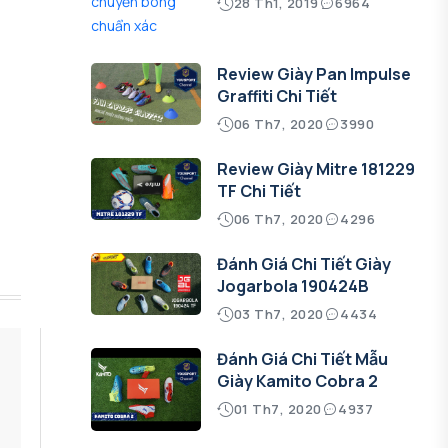
28 Th1, 2019
6964
Review Giày Pan Impulse
Graffiti Chi Tiết
06 Th7, 2020
3990
Review Giày Mitre 181229
TF Chi Tiết
06 Th7, 2020
4296
Đánh Giá Chi Tiết Giày
Jogarbola 190424B
03 Th7, 2020
4434
Đánh Giá Chi Tiết Mẫu
Giày Kamito Cobra 2
01 Th7, 2020
4937