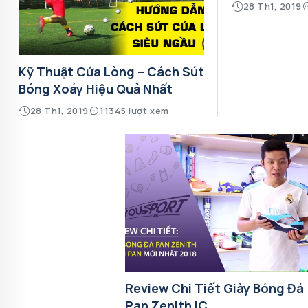
28 Th1, 2019
Kỹ Thuật Cứa Lòng – Cách Sút
Bóng Xoáy Hiệu Quả Nhất
28 Th1, 2019
11345 lượt xem
Review Chi Tiết Giày Bóng Đá
Pan Zenith IC