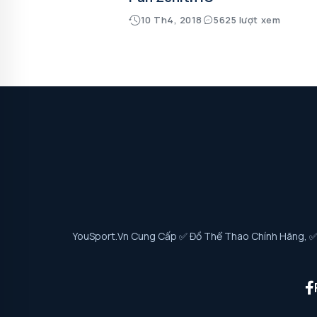
10 Th4, 2018
5625 lượt xem
YouSport.vn Cung Cấp ✅ Đồ Thể Thao Chính Hãng, ✅ G