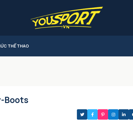
HỨC THỂ THAO
y-Boots