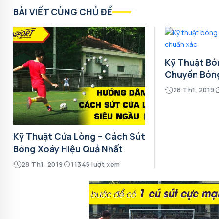
BÀI VIẾT CÙNG CHỦ ĐỀ
Kỹ Thuật Bó
Chuyền Bón
28 Th1, 2019
Kỹ Thuật Cứa Lòng – Cách Sút
Bóng Xoáy Hiệu Quả Nhất
28 Th1, 2019
11345 lượt xem