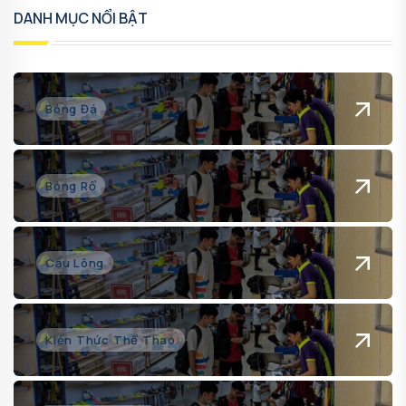
DANH MỤC NỔI BẬT
Bóng Đá
Bóng Rổ
Cầu Lông
Kiến Thức Thể Thao