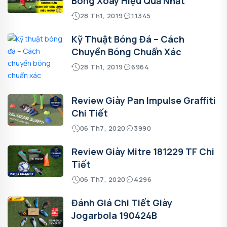
Bóng Xoáy Hiệu Quả Nhất
28 Th1, 2019
11345
Kỹ Thuật Bóng Đá – Cách
Chuyền Bóng Chuẩn Xác
28 Th1, 2019
6964
Review Giày Pan Impulse Graffiti
Chi Tiết
06 Th7, 2020
3990
Review Giày Mitre 181229 TF Chi
Tiết
06 Th7, 2020
4296
Đánh Giá Chi Tiết Giày
Jogarbola 190424B