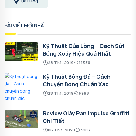
Cửa Hàng
BÀI VIẾT MỚI NHẤT
Kỹ Thuật Cứa Lòng – Cách Sút
Bóng Xoáy Hiệu Quả Nhất
28 Th1, 2019
11336
Kỹ Thuật Bóng Đá – Cách
Chuyền Bóng Chuẩn Xác
28 Th1, 2019
6963
Review Giày Pan Impulse Graffiti
Chi Tiết
06 Th7, 2020
3987