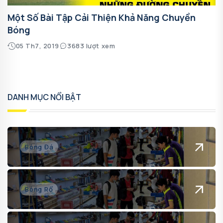
Một Số Bài Tập Cải Thiện Khả Năng Chuyền
Bóng
05 Th7, 2019
3683 lượt xem
DANH MỤC NỔI BẬT
Bóng Đá
Bóng Rổ