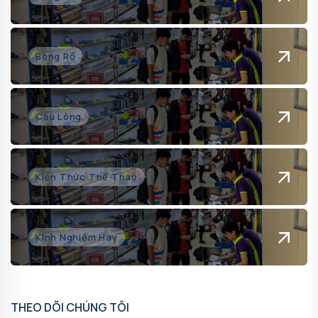
Bóng Rổ
Cầu Lông
Kiến Thức Thể Thao
Kinh Nghiệm Hay
THEO DÕI CHÚNG TÔI