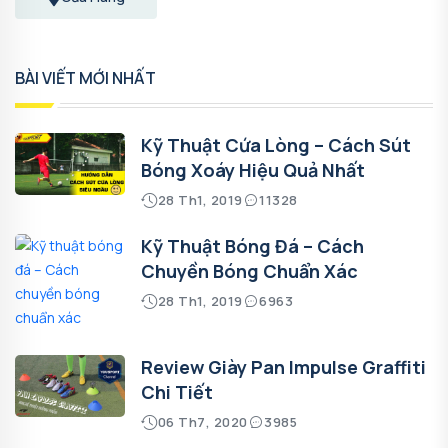
BÀI VIẾT MỚI NHẤT
Kỹ Thuật Cứa Lòng – Cách Sút
Bóng Xoáy Hiệu Quả Nhất
28 Th1, 2019
11328
Kỹ Thuật Bóng Đá – Cách
Chuyền Bóng Chuẩn Xác
28 Th1, 2019
6963
Review Giày Pan Impulse Graffiti
Chi Tiết
06 Th7, 2020
3985