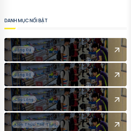
DANH MỤC NỔI BẬT
Bóng Đá
Bóng Rổ
Cầu Lông
Kiến Thức Thể Thao