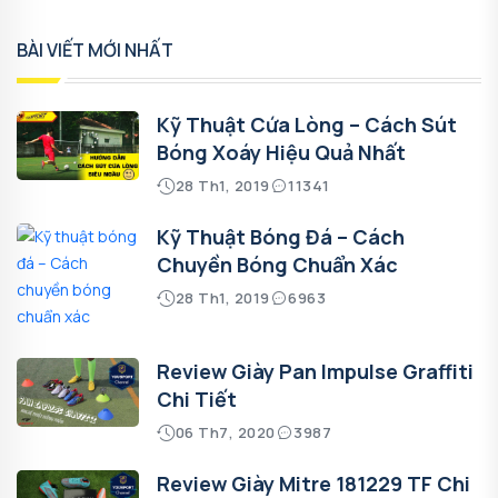
BÀI VIẾT MỚI NHẤT
Kỹ Thuật Cứa Lòng – Cách Sút
Bóng Xoáy Hiệu Quả Nhất
28 Th1, 2019
11341
Kỹ Thuật Bóng Đá – Cách
Chuyền Bóng Chuẩn Xác
28 Th1, 2019
6963
Review Giày Pan Impulse Graffiti
Chi Tiết
06 Th7, 2020
3987
Review Giày Mitre 181229 TF Chi