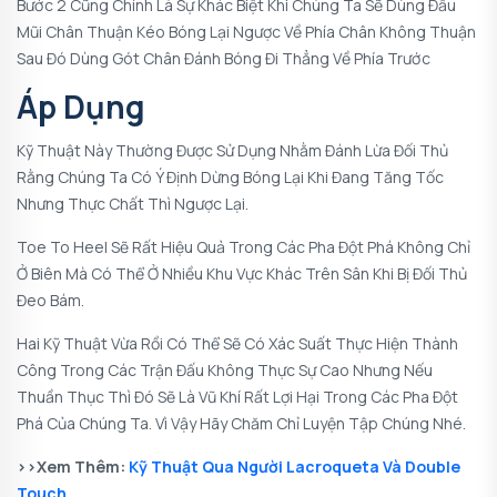
Bước 2 Cũng Chính Là Sự Khác Biệt Khi Chúng Ta Sẽ Dùng Đầu
Mũi Chân Thuận Kéo Bóng Lại Ngược Về Phía Chân Không Thuận
Sau Đó Dùng Gót Chân Đánh Bóng Đi Thẳng Về Phía Trước
Áp Dụng
Kỹ Thuật Này Thường Được Sử Dụng Nhằm Đánh Lừa Đối Thủ
Rằng Chúng Ta Có Ý Định Dừng Bóng Lại Khi Đang Tăng Tốc
Nhưng Thực Chất Thì Ngược Lại.
Toe To Heel Sẽ Rất Hiệu Quả Trong Các Pha Đột Phá Không Chỉ
Ở Biên Mà Có Thể Ở Nhiều Khu Vực Khác Trên Sân Khi Bị Đối Thủ
Đeo Bám.
Hai Kỹ Thuật Vừa Rồi Có Thể Sẽ Có Xác Suất Thực Hiện Thành
Công Trong Các Trận Đấu Không Thực Sự Cao Nhưng Nếu
Thuần Thục Thì Đó Sẽ Là Vũ Khí Rất Lợi Hại Trong Các Pha Đột
Phá Của Chúng Ta. Vì Vậy Hãy Chăm Chỉ Luyện Tập Chúng Nhé.
>>Xem Thêm:
Kỹ Thuật Qua Người Lacroqueta Và Double
Touch