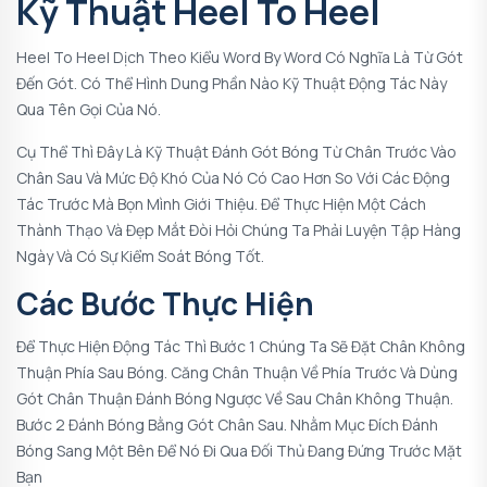
Kỹ Thuật Heel To Heel
Heel To Heel Dịch Theo Kiểu Word By Word Có Nghĩa Là Từ Gót
Đến Gót. Có Thể Hình Dung Phần Nào Kỹ Thuật Động Tác Này
Qua Tên Gọi Của Nó.
Cụ Thể Thì Đây Là Kỹ Thuật Đánh Gót Bóng Từ Chân Trước Vào
Chân Sau Và Mức Độ Khó Của Nó Có Cao Hơn So Với Các Động
Tác Trước Mà Bọn Mình Giới Thiệu. Để Thực Hiện Một Cách
Thành Thạo Và Đẹp Mắt Đòi Hỏi Chúng Ta Phải Luyện Tập Hàng
Ngày Và Có Sự Kiểm Soát Bóng Tốt.
Các Bước Thực Hiện
Để Thực Hiện Động Tác Thì Bước 1 Chúng Ta Sẽ Đặt Chân Không
Thuận Phía Sau Bóng. Căng Chân Thuận Về Phía Trước Và Dùng
Gót Chân Thuận Đánh Bóng Ngược Về Sau Chân Không Thuận.
Bước 2 Đánh Bóng Bằng Gót Chân Sau. Nhằm Mục Đích Đánh
Bóng Sang Một Bên Để Nó Đi Qua Đối Thủ Đang Đứng Trước Mặt
Bạn