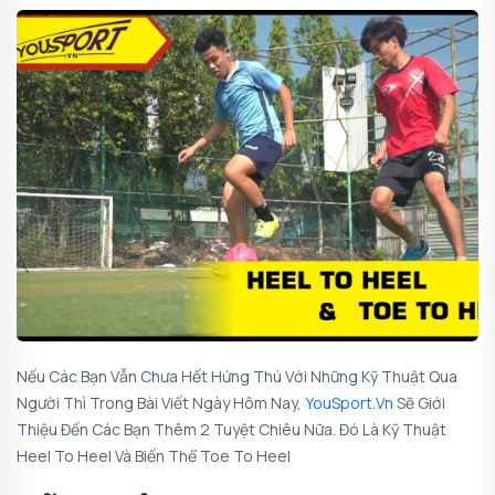
Nếu Các Bạn Vẫn Chưa Hết Hứng Thú Với Những
Kỹ Thuật Qua
Người
Thì Trong Bài Viết Ngày Hôm Nay,
YouSport.vn
Sẽ Giới
Thiệu Đến Các Bạn Thêm 2 Tuyệt Chiêu Nữa. Đó Là
Kỹ Thuật
Heel To Heel Và Biến Thể Toe To Heel