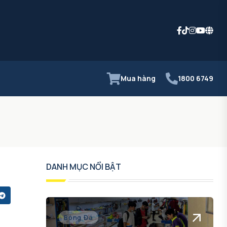
Mua hàng
1800 6749
DANH MỤC NỔI BẬT
Bóng Đá