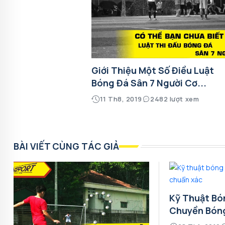
Giới Thiệu Một Số Điều Luật
Bóng Đá Sân 7 Người Cơ...
11 Th8, 2019
2482 lượt xem
BÀI VIẾT CÙNG TÁC GIẢ
Kỹ Thuật Bó
Chuyền Bón