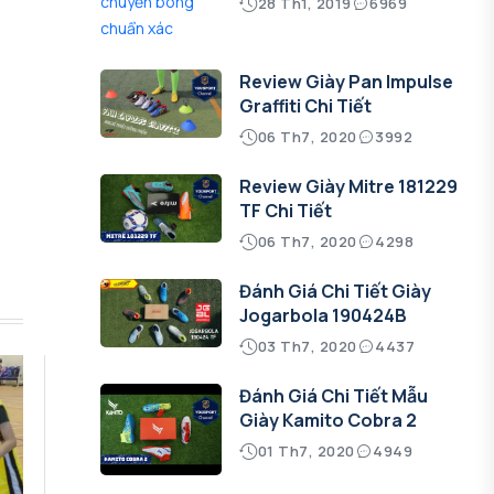
28 Th1, 2019
6969
Review Giày Pan Impulse
Graffiti Chi Tiết
06 Th7, 2020
3992
Review Giày Mitre 181229
TF Chi Tiết
06 Th7, 2020
4298
Đánh Giá Chi Tiết Giày
Jogarbola 190424B
03 Th7, 2020
4437
Đánh Giá Chi Tiết Mẫu
Giày Kamito Cobra 2
01 Th7, 2020
4949