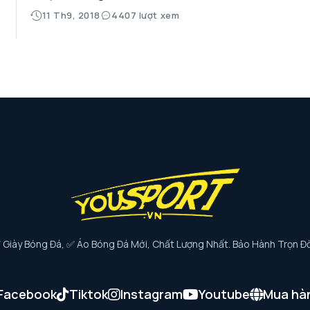
11 Th9, 2018
4407 lượt xem
iày Bóng Đá, ✅ Áo Bóng Đá Mới, Chất Lượng Nhất. Bảo Hành Trọn Đờ
Facebook
Tiktok
Instagram
Youtube
Mua hà