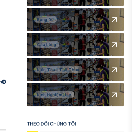
Bóng Rổ
Cầu Lông
Kiến Thức Thể Thao
Kinh Nghiệm Hay
THEO DÕI CHÚNG TÔI