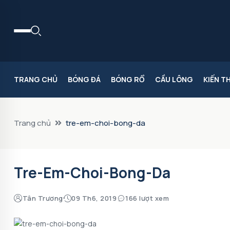
TRANG CHỦ
BÓNG ĐÁ
BÓNG RỔ
CẦU LÔNG
KIẾN T
Trang chủ
tre-em-choi-bong-da
Tre-Em-Choi-Bong-Da
Tân Trương
09 Th6, 2019
166 lượt xem