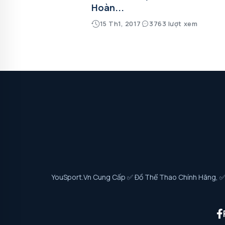
Hoàn...
15 Th1, 2017
3763 lượt xem
YouSport.vn Cung Cấp ✅ Đồ Thể Thao Chính Hãng, ✅ G