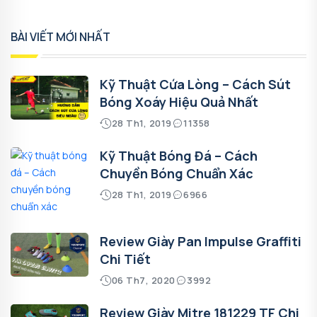
BÀI VIẾT MỚI NHẤT
Kỹ Thuật Cứa Lòng – Cách Sút
Bóng Xoáy Hiệu Quả Nhất
28 Th1, 2019
11358
Kỹ Thuật Bóng Đá – Cách
Chuyền Bóng Chuẩn Xác
28 Th1, 2019
6966
Review Giày Pan Impulse Graffiti
Chi Tiết
06 Th7, 2020
3992
Review Giày Mitre 181229 TF Chi