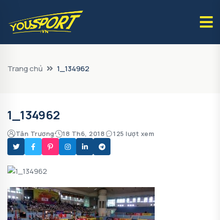
Trang chủ
1_134962
1_134962
Tân Trương
18 Th6, 2018
125 lượt xem