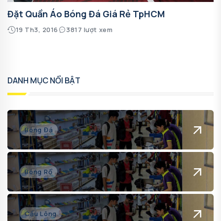
Đặt Quần Áo Bóng Đá Giá Rẻ TpHCM
19 Th3, 2016
3817 lượt xem
DANH MỤC NỔI BẬT
Bóng Đá
Bóng Rổ
Cầu Lông