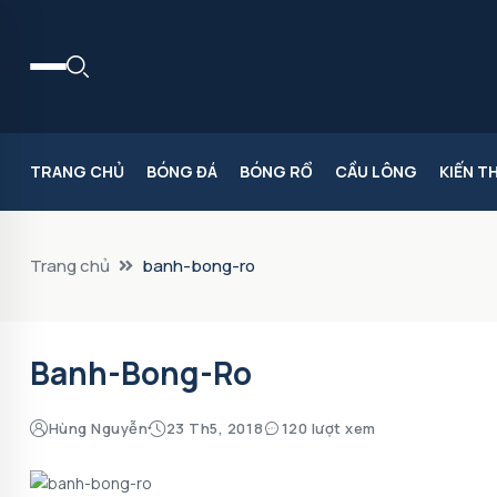
TRANG CHỦ
BÓNG ĐÁ
BÓNG RỔ
CẦU LÔNG
KIẾN T
Trang chủ
banh-bong-ro
Banh-Bong-Ro
Hùng Nguyễn
23 Th5, 2018
120 lượt xem