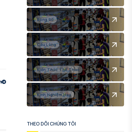
Bóng Rổ
Cầu Lông
Kiến Thức Thể Thao
Kinh Nghiệm Hay
THEO DÕI CHÚNG TÔI