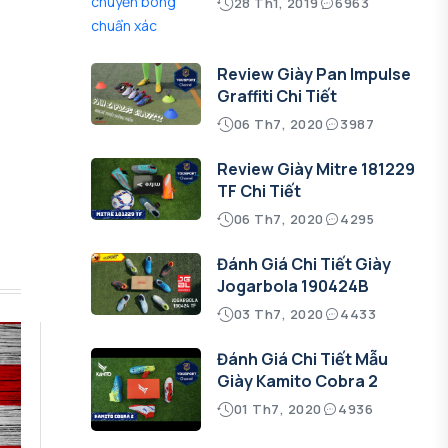
28 Th1, 2019
6963
Review Giày Pan Impulse
Graffiti Chi Tiết
06 Th7, 2020
3987
Review Giày Mitre 181229
TF Chi Tiết
06 Th7, 2020
4295
Đánh Giá Chi Tiết Giày
Jogarbola 190424B
03 Th7, 2020
4433
Đánh Giá Chi Tiết Mẫu
Giày Kamito Cobra 2
01 Th7, 2020
4936