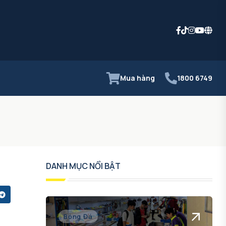
Mua hàng
1800 6749
DANH MỤC NỔI BẬT
Bóng Đá