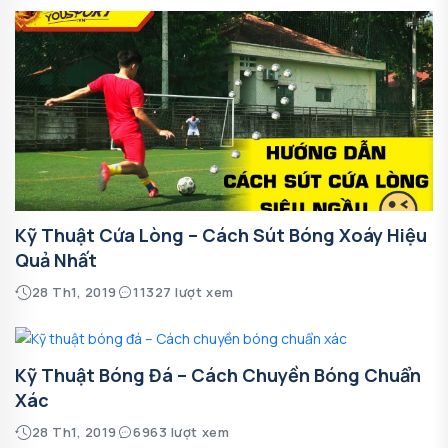
Kỹ Thuật Cứa Lòng – Cách Sút Bóng Xoáy Hiệu
Quả Nhất
28 Th1, 2019
11327 lượt xem
Kỹ Thuật Bóng Đá – Cách Chuyền Bóng Chuẩn
Xác
28 Th1, 2019
6963 lượt xem