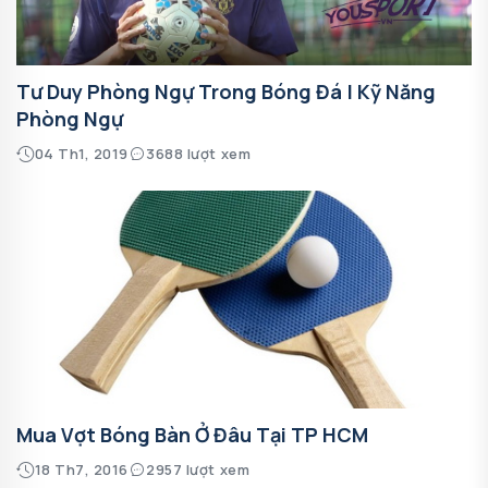
Tư Duy Phòng Ngự Trong Bóng Đá | Kỹ Năng
Phòng Ngự
04 Th1, 2019
3688 lượt xem
Mua Vợt Bóng Bàn Ở Đâu Tại TP HCM
18 Th7, 2016
2957 lượt xem