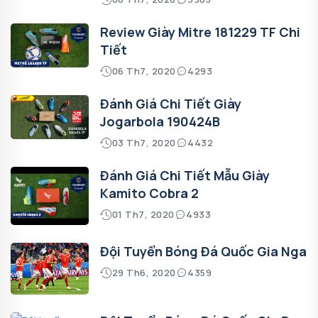
Review Giày Mitre 181229 TF Chi
Tiết
06 Th7, 2020
4293
Đánh Giá Chi Tiết Giày
Jogarbola 190424B
03 Th7, 2020
4432
Đánh Giá Chi Tiết Mẫu Giày
Kamito Cobra 2
01 Th7, 2020
4933
Đội Tuyển Bóng Đá Quốc Gia Nga
29 Th6, 2020
4359