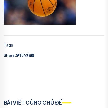
Tags:
Share:
BÀI VIẾT CÙNG CHỦ ĐỀ