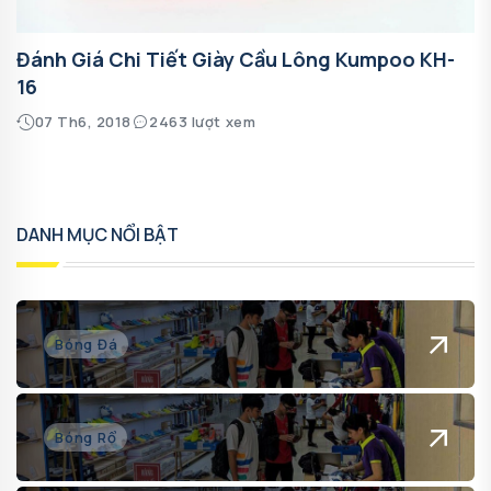
Đánh Giá Chi Tiết Giày Cầu Lông Kumpoo KH-
16
07 Th6, 2018
2463 lượt xem
DANH MỤC NỔI BẬT
Bóng Đá
Bóng Rổ