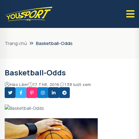
Trang chủ
Basketball-Odds
Basketball-Odds
Hào Lâm
17 Th8, 2016
138 lượt xem