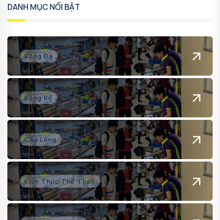
DANH MỤC NỔI BẬT
Bóng Đá
Bóng Rổ
Cầu Lông
Kiến Thức Thể Thao