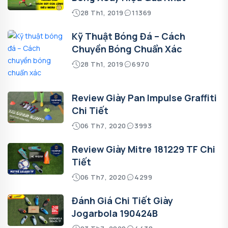
28 Th1, 2019
11369
Kỹ Thuật Bóng Đá – Cách
Chuyền Bóng Chuẩn Xác
28 Th1, 2019
6970
Review Giày Pan Impulse Graffiti
Chi Tiết
06 Th7, 2020
3993
Review Giày Mitre 181229 TF Chi
Tiết
06 Th7, 2020
4299
Đánh Giá Chi Tiết Giày
Jogarbola 190424B