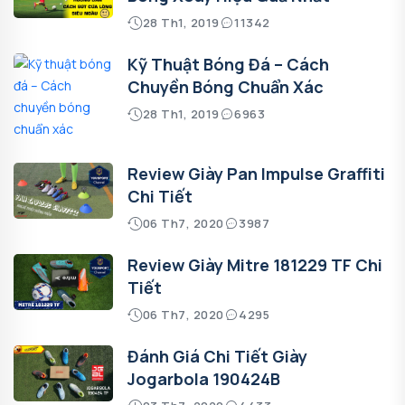
28 Th1, 2019
11342
Kỹ Thuật Bóng Đá – Cách
Chuyền Bóng Chuẩn Xác
28 Th1, 2019
6963
Review Giày Pan Impulse Graffiti
Chi Tiết
06 Th7, 2020
3987
Review Giày Mitre 181229 TF Chi
Tiết
06 Th7, 2020
4295
Đánh Giá Chi Tiết Giày
Jogarbola 190424B