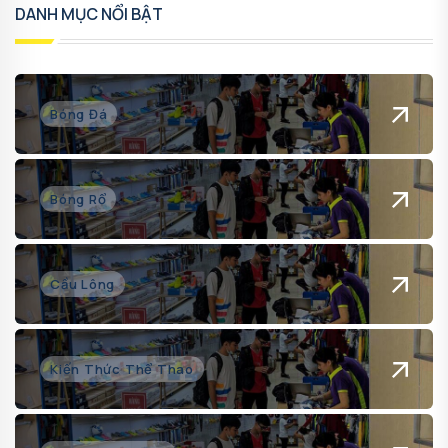
DANH MỤC NỔI BẬT
Bóng Đá
Bóng Rổ
Cầu Lông
Kiến Thức Thể Thao