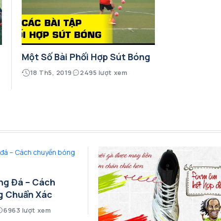
t
Một Số Bài Phối Hợp Sút Bóng
18 Th5, 2019
2495 lượt xem
ng Đá – Cách
g Chuẩn Xác
6963 lượt xem