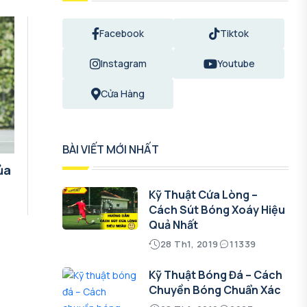
Facebook
Tiktok
Instagram
Youtube
Cửa Hàng
BÀI VIẾT MỚI NHẤT
ủa
Kỹ Thuật Cứa Lòng –
Cách Sút Bóng Xoáy Hiệu
Quả Nhất
28 Th1, 2019
11339
Kỹ Thuật Bóng Đá – Cách
Chuyền Bóng Chuẩn Xác