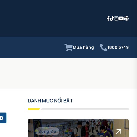
Mua hàng
1800 6749
DANH MỤC NỔI BẬT
Bóng Đá