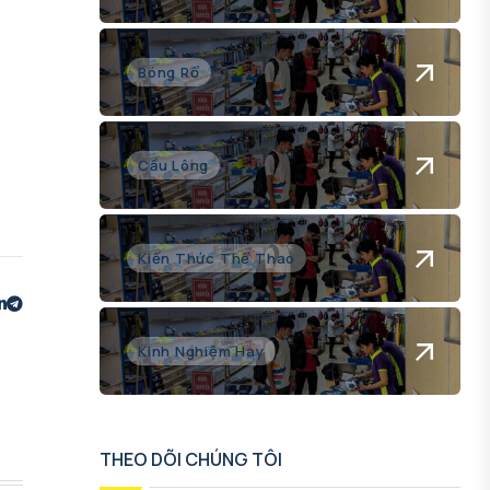
Bóng Rổ
Cầu Lông
Kiến Thức Thể Thao
Kinh Nghiệm Hay
THEO DÕI CHÚNG TÔI