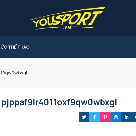
HỨC THỂ THAO
oxf9qw0wbxgl
1pjppaf9lr4011oxf9qw0wbxgl