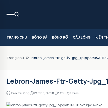
TRANG CHỦ
BÓNG ĐÁ
BÓNG RỔ
CẦU LÔNG
KIẾN T
Trang chủ
lebron-james-ftr-getty-jpg_1pjppaf9lr4011
Lebron-James-Ftr-Getty-Jpg_
Tân Trương
19 Th5, 2018
123 lượt xem