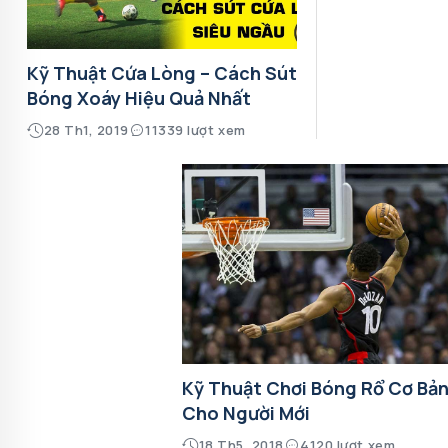
Kỹ Thuật Cứa Lòng – Cách Sút
Bóng Xoáy Hiệu Quả Nhất
28 Th1, 2019
11339 lượt xem
Kỹ Thuật Chơi Bóng Rổ Cơ Bả
Cho Người Mới
18 Th5, 2018
4120 lượt xem