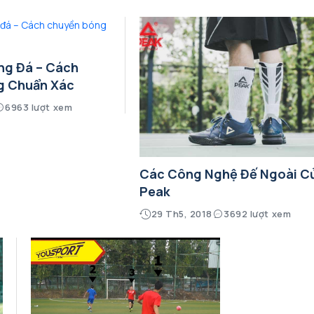
ng Đá – Cách
g Chuẩn Xác
6963 lượt xem
Các Công Nghệ Đế Ngoài C
Peak
29 Th5, 2018
3692 lượt xem