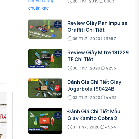
28 Th1, 2019
6963
Review Giày Pan Impulse
Graffiti Chi Tiết
06 Th7, 2020
3987
Review Giày Mitre 181229
TF Chi Tiết
06 Th7, 2020
4295
Đánh Giá Chi Tiết Giày
Jogarbola 190424B
03 Th7, 2020
4433
Đánh Giá Chi Tiết Mẫu
Giày Kamito Cobra 2
01 Th7, 2020
4934