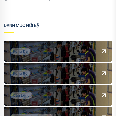
DANH MỤC NỔI BẬT
Bóng Đá
Bóng Rổ
Cầu Lông