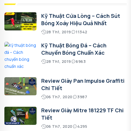
Kỹ Thuật Cứa Lòng – Cách Sút
Bóng Xoáy Hiệu Quả Nhất
28 Th1, 2019
11342
Kỹ Thuật Bóng Đá – Cách
Chuyền Bóng Chuẩn Xác
28 Th1, 2019
6963
Review Giày Pan Impulse Graffiti
Chi Tiết
06 Th7, 2020
3987
Review Giày Mitre 181229 TF Chi
Tiết
06 Th7, 2020
4295