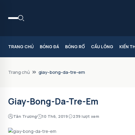
TRANG CHỦ
BÓNG ĐÁ
BÓNG RỔ
CẦU LÔNG
KIẾN T
Trang chủ
giay-bong-da-tre-em
Giay-Bong-Da-Tre-Em
Tân Trương
10 Th6, 2019
239 lượt xem