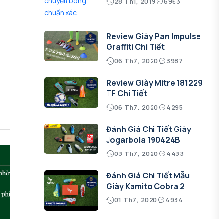
28 Th1, 2019
6963
Review Giày Pan Impulse
Graffiti Chi Tiết
06 Th7, 2020
3987
Review Giày Mitre 181229
TF Chi Tiết
06 Th7, 2020
4295
Đánh Giá Chi Tiết Giày
Jogarbola 190424B
03 Th7, 2020
4433
Đánh Giá Chi Tiết Mẫu
Giày Kamito Cobra 2
01 Th7, 2020
4934