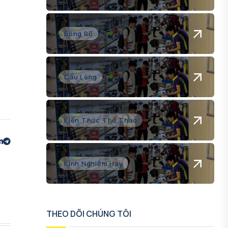
Bóng Rổ
Cầu Lông
Kiến Thức Thể Thao
Kinh Nghiệm Hay
THEO DÕI CHÚNG TÔI