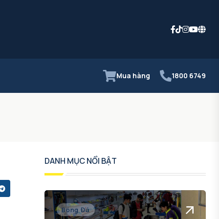
Mua hàng
1800 6749
DANH MỤC NỔI BẬT
Bóng Đá