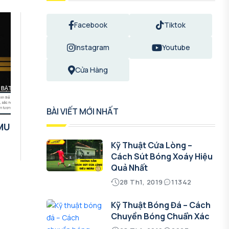
Facebook
Tiktok
Instagram
Youtube
Cửa Hàng
BÀI VIẾT MỚI NHẤT
 MU
Kỹ Thuật Cứa Lòng –
Cách Sút Bóng Xoáy Hiệu
Quả Nhất
28 Th1, 2019
11342
Kỹ Thuật Bóng Đá – Cách
Chuyền Bóng Chuẩn Xác