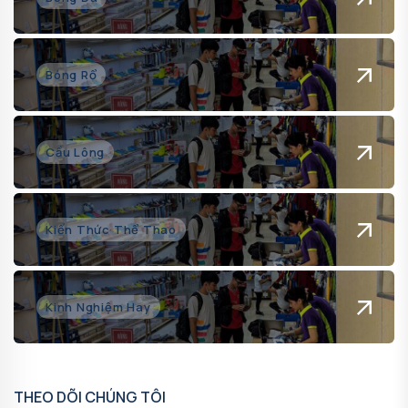
Bóng Rổ
Cầu Lông
Kiến Thức Thể Thao
Kinh Nghiệm Hay
THEO DÕI CHÚNG TÔI