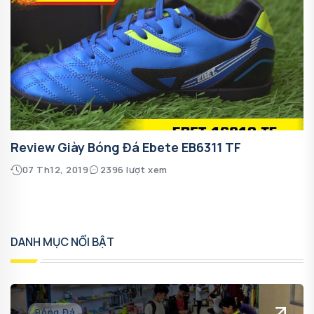
Review Giày Bóng Đá Ebete EB6311 TF
07 Th12, 2019
2396 lượt xem
DANH MỤC NỔI BẬT
Bóng Đá