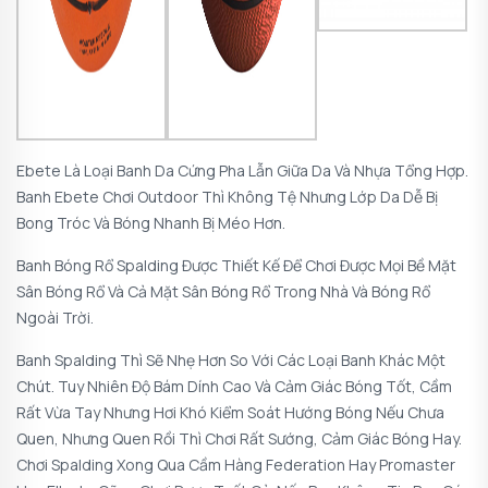
Ebete Là Loại Banh Da Cứng Pha Lẫn Giữa Da Và Nhựa Tổng Hợp.
Banh Ebete Chơi Outdoor Thì Không Tệ Nhưng Lớp Da Dễ Bị
Bong Tróc Và Bóng Nhanh Bị Méo Hơn.
Banh Bóng Rổ Spalding Được Thiết Kế Để Chơi Được Mọi Bề Mặt
Sân Bóng Rổ Và Cả Mặt Sân Bóng Rổ Trong Nhà Và Bóng Rổ
Ngoài Trời.
Banh Spalding Thì Sẽ Nhẹ Hơn So Với Các Loại Banh Khác Một
Chút. Tuy Nhiên Độ Bám Dính Cao Và Cảm Giác Bóng Tốt, Cầm
Rất Vừa Tay Nhưng Hơi Khó Kiểm Soát Hướng Bóng Nếu Chưa
Quen, Nhưng Quen Rồi Thì Chơi Rất Sướng, Cảm Giác Bóng Hay.
Chơi Spalding Xong Qua Cầm Hàng Federation Hay Promaster