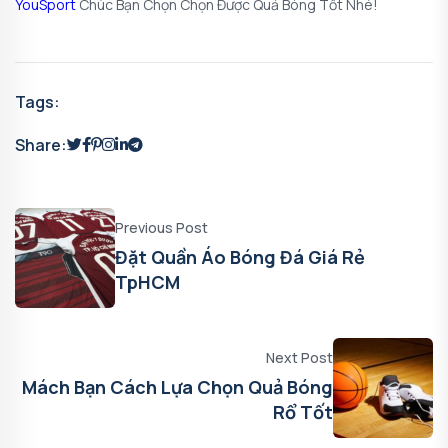
YouSport
Chúc Bạn Chọn Chọn Được Quả Bóng Tốt Nhé!
Tags:
Share:
Previous Post
Đặt Quần Áo Bóng Đá Giá Rẻ
TpHCM
Next Post
Mách Bạn Cách Lựa Chọn Quả Bóng
Rổ Tốt