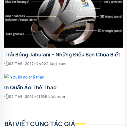
Trái Bóng Jabulani – Những Điều Bạn Chưa Biết
03 Th9, 2017
4024 lượt xem
In Quần Áo Thể Thao
03 Th9, 2016
1858 lượt xem
BÀI VIẾT CÙNG TÁC GIẢ