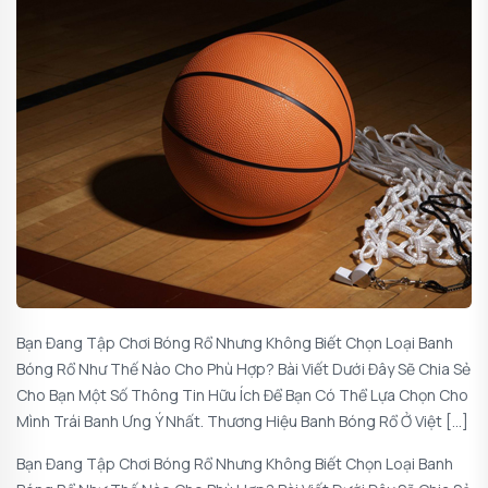
Bạn Đang Tập Chơi Bóng Rổ Nhưng Không Biết Chọn Loại Banh
Bóng Rổ Như Thế Nào Cho Phù Hợp? Bài Viết Dưới Đây Sẽ Chia Sẻ
Cho Bạn Một Số Thông Tin Hữu Ích Để Bạn Có Thể Lựa Chọn Cho
Mình Trái Banh Ưng Ý Nhất. Thương Hiệu Banh Bóng Rổ Ở Việt […]
Bạn Đang Tập Chơi Bóng Rổ Nhưng Không Biết Chọn Loại
Banh