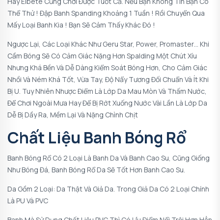
Hay Elbete Cũng Chơi Được Tuốt Cả. Nếu Bạn Không Tin Bạn Có
Thể Thử ! Đập Banh Spanding Khoảng 1 Tuần ! Rồi Chuyển Qua
Mấy Loại Banh Kia ! Bạn Sẽ Cảm Thấy Khác Đó !
Ngược Lại, Các Loại Khác Như Geru Star, Power, Promaster… Khi
Cầm Bóng Sẽ Có Cảm Giác Nặng Hơn Spalding Một Chút Xíu
Nhưng Khá Bền Và Dễ Dàng Kiểm Soát Bóng Hơn, Cho Cảm Giác
Nhồi Và Ném Khá Tốt, Vừa Tay, Độ Nẩy Tương Đối Chuẩn Và Ít Khi
Bị U. Tuy Nhiên Nhược Điểm Là Lớp Da Mau Mòn Và Thấm Nước,
Để Chơi Ngoài Mưa Hay Để Bị Rớt Xuống Nước Vài Lần Là Lớp Da
Dễ Bị Dầy Ra, Mềm Lại Và Nặng Chình Chịt
Chất Liệu Banh Bóng Rổ
Banh Bóng Rổ Có 2 Loại Là Banh Da Và Banh Cao Su, Cũng Giống
Như Bóng Đá, Banh Bóng Rổ Da Sẽ Tốt Hơn Banh Cao Su.
Da Gồm 2 Loại: Da Thật Và Giả Da. Trong Giả Da Có 2 Loại Chính
Là PU Và PVC
Banh Mà Sử Dụng Chất Liệu PVC Thì Có Ưu Điểm Nổi Trội Hơn Hẳn