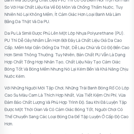
So Với Hai Chất Liệu Kia Về Độ Mòn Và Chống Thấm Nước, Tuy
Nhiên Nó Lại Không Mềm, Ít Cảm Giác Hơn Loại Banh Mà Làm
Bằng Da Thật Và Da PU.
Da Pu Là Simili Được Phủ Lên Một Lớp Nhựa Polyurethane (PU).
PU Thì Dễ Gây Nhầm Lẫn Hơn Bởi Đây Là Chất Liệu Giả Da Cao
Cấp, Mềm Mại Gần Giống Da Thật, Dễ Lau Chùi Và Có Độ Bền Cao
Hơn Simili Thông Thường. Tuy Nhiên, Bản Chất PU Vẫn Là Dạng
Hợp Chất Tổng Hợp Nhân Tạo, Chất Liệu Này Tạo Cảm Giác
Bóng Tốt Và Bóng Mềm Nhưng Nó Lại Kém Bền Và Khả Năng Chịu
Nước Kém.
Với Những Người Mới Tập Chơi, Những Trái Banh Bóng Rổ Có Lớp
Cao Su Màu Cam Là Thích Hợp Nhất, Vừa Tiết Kiệm Chi Phí, Vừa
Đảm Bảo Chất Lượng Và Phù Hợp Trình Độ. Sau Khi Đã Luyện Tập
Được Một Thời Gian Và Có Cảm Giác Bóng Tốt, Người Chơi Có
Thể Chuyển Sang Các Loại Bóng Da Để Tập Luyện Ở Cấp Độ Cao
Hơn.