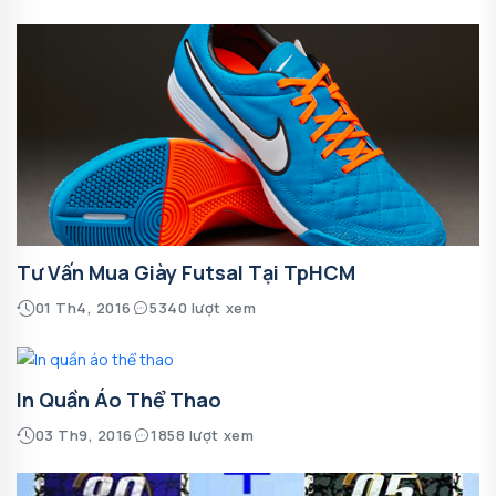
Tư Vấn Mua Giày Futsal Tại TpHCM
01 Th4, 2016
5340 lượt xem
In Quần Áo Thể Thao
03 Th9, 2016
1858 lượt xem