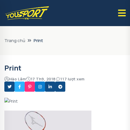
Trang chủ
Print
Print
Hào Lâm
17 Th9, 2018
117 lượt xem