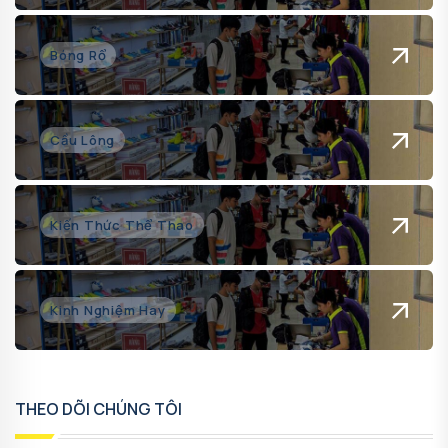
Bóng Rổ
Cầu Lông
Kiến Thức Thể Thao
Kinh Nghiệm Hay
THEO DÕI CHÚNG TÔI