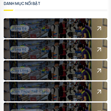
DANH MỤC NỔI BẬT
Bóng Đá
Bóng Rổ
Cầu Lông
Kiến Thức Thể Thao