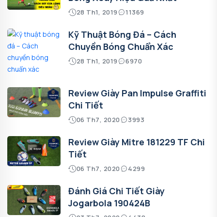
28 Th1, 2019
11369
Kỹ Thuật Bóng Đá – Cách
Chuyền Bóng Chuẩn Xác
28 Th1, 2019
6970
Review Giày Pan Impulse Graffiti
Chi Tiết
06 Th7, 2020
3993
Review Giày Mitre 181229 TF Chi
Tiết
06 Th7, 2020
4299
Đánh Giá Chi Tiết Giày
Jogarbola 190424B