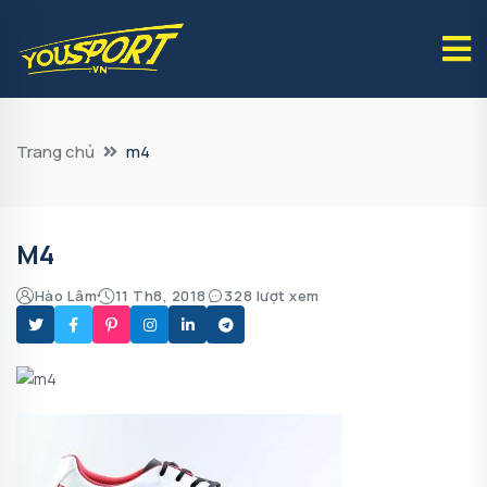
Trang chủ
m4
M4
Hào Lâm
11 Th8, 2018
328 lượt xem