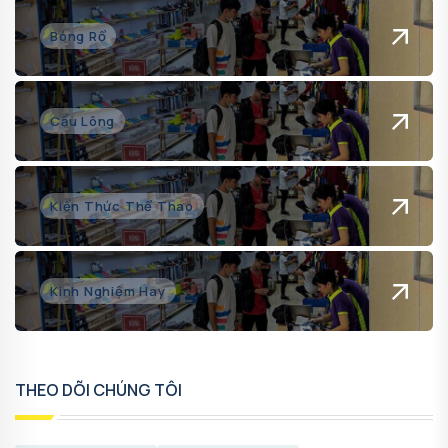
Bóng Rổ
Cầu Lông
Kiến Thức Thể Thao
Kinh Nghiệm Hay
THEO DÕI CHÚNG TÔI