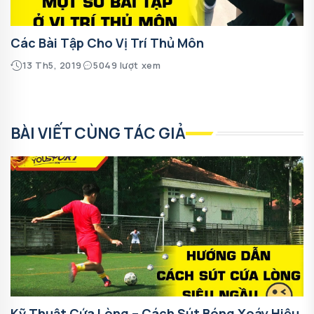
Các Bài Tập Cho Vị Trí Thủ Môn
13 Th5, 2019
5049 lượt xem
BÀI VIẾT CÙNG TÁC GIẢ
Kỹ Thuật Cứa Lòng – Cách Sút Bóng Xoáy Hiệu